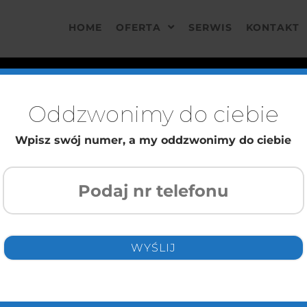
HOME
OFERTA
SERWIS
KONTAKT
Oddzwonimy do ciebie
Wpisz swój numer, a my oddzwonimy do ciebie
a z chęcią odpowiemy na nie. Prosimy o kontakt drogą
 oczekiwania.
Imię i nazwisko (wymaga