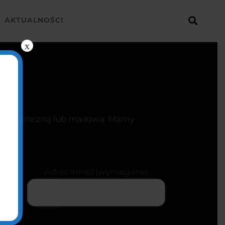
AKTUALNOŚCI
x
 telefoniczną lub mailową. Mamy
ne)
Adres email (wymagane)